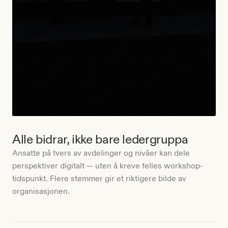
Alle bidrar, ikke bare ledergruppa
Ansatte på tvers av avdelinger og nivåer kan dele
perspektiver digitalt — uten å kreve felles workshop-
tidspunkt. Flere stemmer gir et riktigere bilde av
organisasjonen.