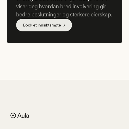
viser deg hvordan bred involvering gir
bedre beslutninger og sterkere eierskap.
Book et innsiktsmøte →